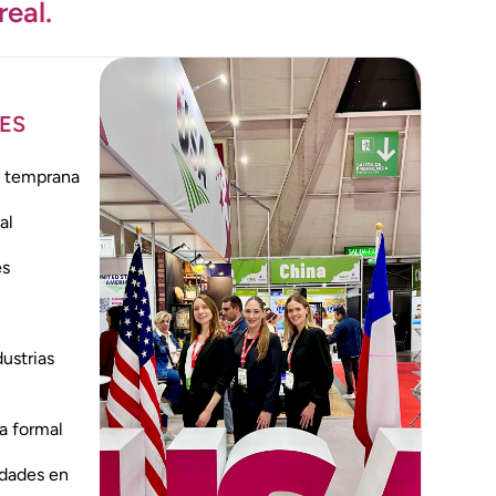
real.
ES
l temprana
al
es
dustrias
a formal
idades en