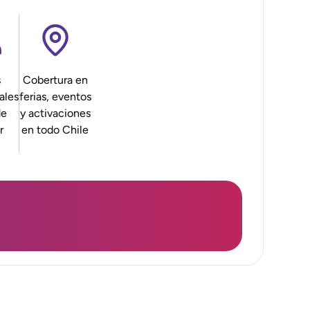
s
Cobertura en
ales
ferias, eventos
de
y activaciones
r
en todo Chile