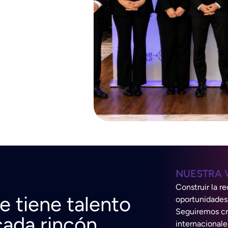
NUESTRA 
Construir la r
e tiene talento
oportunidades 
Seguiremos cre
cada rincón.
internacional