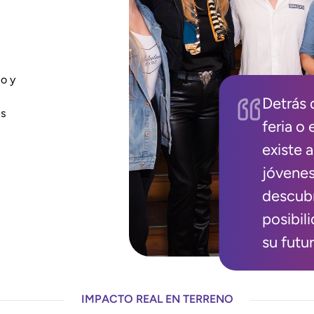
no y
Detrás 
es
feria o
existe 
jóvene
descub
posibil
su futu
IMPACTO REAL EN TERRENO