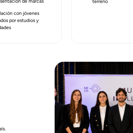
sentación de marcas
terreno
lación con jóvenes
ados por estudios y
idades
ís.