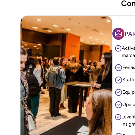
Con
PA
Activ
marc
Feria
Staff
Equip
Opera
Levan
insigh