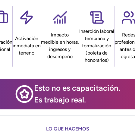
Inserción laboral
Impacto
Rede
Activación
temprana y
ación
medible en horas,
profesion
inmediata en
formalización
ional
ingresos y
antes 
terreno
(boleta de
desempeño
egresa
honorarios)
Esto no es capacitación.
Es trabajo real.
LO QUE HACEMOS