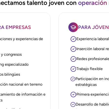
ectamos talento joven con
operación 
RA EMPRESAS
PARA JÓVEN
aciones y experiencias de
Experiencia labora
a
Inserción laboral re
s y congresos
Redes profesional
ing especializado
Trabajo flexible
os bilingües
Participación en in
ción nacional en terreno
estratégicas
tamiento de información e
Primera experienci
ts
Desarrollo de habil