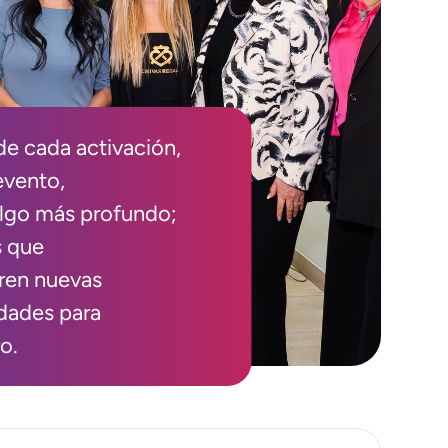
de cada activación,
 evento,
algo más profundo;
s que
ren nuevas
idades para
ro.